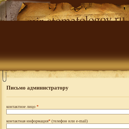
Письмо администратору
контактное лицо
*
контактная информация
*
(телефон или e-mail)