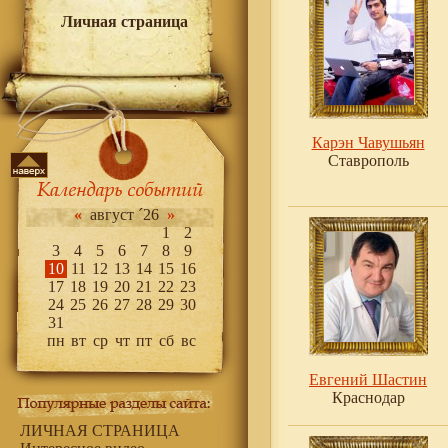
Личная страница
Карэн Чавушьян
Ставрополь
«
август ´26
»
1
2
3
4
5
6
7
8
9
10
11
12
13
14
15
16
17
18
19
20
21
22
23
24
25
26
27
28
29
30
31
пн
вт
ср
чт
пт
сб
вс
Евгений Шастин
Краснодар
ЛИЧНАЯ СТРАНИЦА