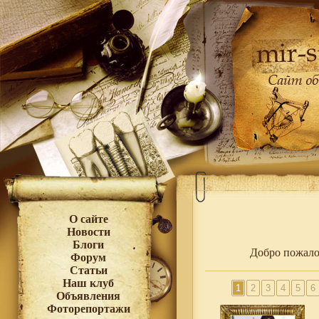
О сайте
Новости
Блоги
Добро пожа
Форум
Статьи
Наш клуб
1
2
3
4
5
6
Объявления
Фоторепортажи