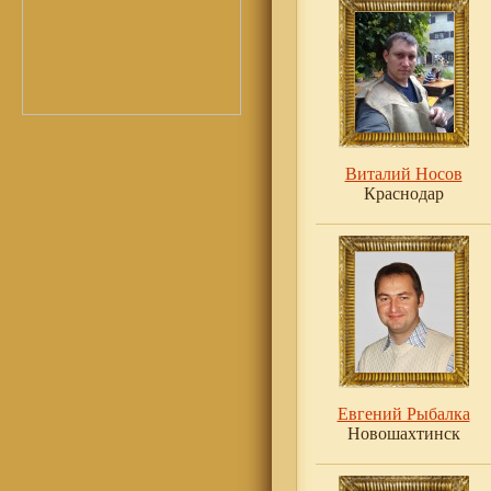
Виталий Носов
Краснодар
Евгений Рыбалка
Новошахтинск