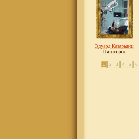
Эдуард Казарьянц
Пятигорск
1
2
3
4
5
6