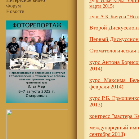
Интересное видео
курс Ильи Мера "Ортог
Форум
марта 2015)
Новости
курс А.Б. Бичуна "Нео
Второй Дискуссионны
Первый Дискуссионн
Стоматологическая в
курс Антона Борисо
2014)
курс Максима Бело
февраля 2014)
курс Р.Б. Ермошенко
2013)
конгресс "мастера К
международный имп
сентября 2013)